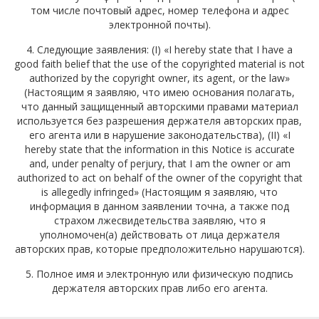
том числе почтовый адрес, номер телефона и адрес
электронной почты).
4. Следующие заявления: (I) «I hereby state that I have a
good faith belief that the use of the copyrighted material is not
authorized by the copyright owner, its agent, or the law»
(Настоящим я заявляю, что имею основания полагать,
что данный защищенный авторскими правами материал
используется без разрешения держателя авторских прав,
его агента или в нарушение законодательства), (II) «I
hereby state that the information in this Notice is accurate
and, under penalty of perjury, that I am the owner or am
authorized to act on behalf of the owner of the copyright that
is allegedly infringed» (Настоящим я заявляю, что
информация в данном заявлении точна, а также под
страхом лжесвидетельства заявляю, что я
уполномочен(а) действовать от лица держателя
авторских прав, которые предположительно нарушаются).
5. Полное имя и электронную или физическую подпись
держателя авторских прав либо его агента.